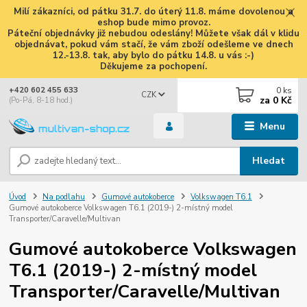
Milí zákazníci, od pátku 31.7. do úterý 11.8. máme dovolenou a
eshop bude mimo provoz.
Páteční objednávky již nebudou odeslány! Můžete však dál v klidu
objednávat, pokud vám stačí, že vám zboží odešleme ve dnech
12.-13.8. tak, aby bylo do pátku 14.8. u vás :-)
Děkujeme za pochopení.
0
ks
+420 602 455 633
CZK
za
0 Kč
(Po-Pá, 8-18 hod.)
Menu
Hledat
Úvod
Na podlahu
Gumové autokoberce
Volkswagen T6.1
Gumové autokoberce Volkswagen T6.1 (2019-) 2-místný model
Transporter/Caravelle/Multivan
Gumové autokoberce Volkswagen
T6.1 (2019-) 2-místný model
Transporter/Caravelle/Multivan