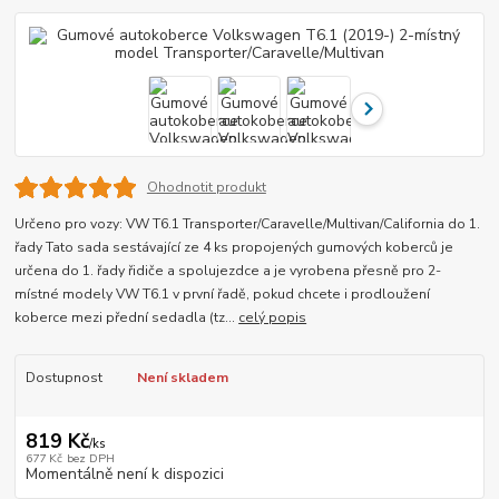
Ohodnotit produkt
Určeno pro vozy: VW T6.1 Transporter/Caravelle/Multivan/California do 1.
řady Tato sada sestávající ze 4 ks propojených gumových koberců je
určena do 1. řady řidiče a spolujezdce a je vyrobena přesně pro 2-
místné modely VW T6.1 v první řadě, pokud chcete i prodloužení
koberce mezi přední sedadla (tz...
celý popis
Dostupnost
Není skladem
819 Kč
/
ks
677 Kč
bez DPH
Momentálně není k dispozici