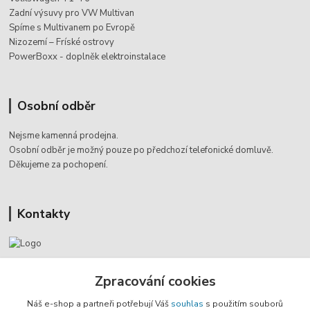
Zadní výsuvy pro VW Multivan
Spíme s Multivanem po Evropě
Nizozemí – Fríské ostrovy
PowerBoxx - doplněk elektroinstalace
Osobní odběr
Nejsme kamenná prodejna.
Osobní odběr je možný pouze po
předchozí telefonické domluvě.
Děkujeme za pochopení.
Kontakty
Jaromír Štáb
Zpracování cookies
+420 602 455 633
(Po-Pá, 8-18 hod.)
Náš e-shop a partneři potřebují Váš
souhlas
s použitím souborů