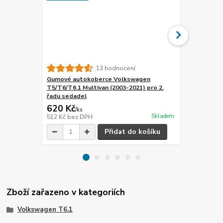
13 hodnocení
Gumové autokoberce Volkswagen
Gumové aut
T5/T6/T6.1 Multivan (2003-2021) pro 2.
T5/T6/T6.1 M
řadu sedadel
řadu sedade
620 Kč
590 Kč
/
ks
/
ks
Skladem
512 Kč
bez DPH
488 Kč
bez 
Přidat do košíku
Zboží zařazeno v kategoriích
Volkswagen T6.1