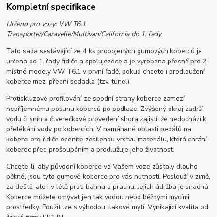
Kompletní specifikace
Určeno pro vozy: VW T6.1
Transporter/Caravelle/Multivan/California do 1. řady
Tato sada sestávající ze 4 ks propojených gumových koberců je
určena do 1. řady řidiče a spolujezdce a je vyrobena přesně pro 2-
místné modely VW T6.1 v první řadě, pokud chcete i prodloužení
koberce mezi přední sedadla (tzv. tunel).
Protiskluzové profilování ze spodní strany koberce zamezí
nepříjemnému posunu koberců po podlaze. Zvýšený okraj zadrží
vodu či sníh a čtverečkové provedení shora zajistí, že nedochází k
přetékání vody po kobercích. V namáhané oblasti pedálů na
koberci pro řidiče oceníte zesílenou vrstvu materiálu, která chrání
koberec před prošoupáním a prodlužuje jeho životnost.
Chcete-li, aby původní koberce ve Vašem voze zůstaly dlouho
pěkné, jsou tyto gumové koberce pro vás nutností. Poslouží v zimě,
za deště, ale i v létě proti bahnu a prachu. Jejich údržba je snadná.
Koberce můžete omývat jen tak vodou nebo běžnými mycími
prostředky. Použít lze s výhodou tlakové mytí. Vynikající kvalita od