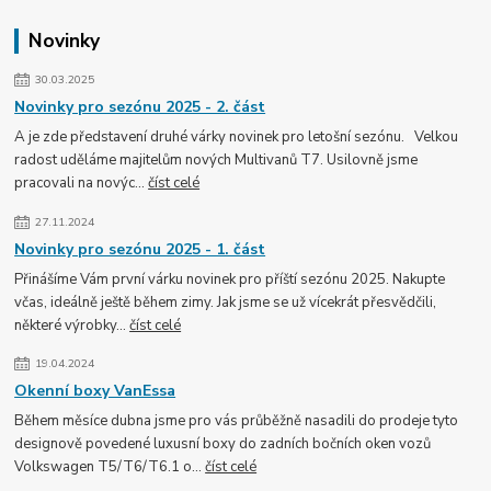
Novinky
30.03.2025
Novinky pro sezónu 2025 - 2. část
A je zde představení druhé várky novinek pro letošní sezónu. Velkou
radost uděláme majitelům nových Multivanů T7. Usilovně jsme
pracovali na novýc...
číst celé
27.11.2024
Novinky pro sezónu 2025 - 1. část
Přinášíme Vám první várku novinek pro příští sezónu 2025. Nakupte
včas, ideálně ještě během zimy. Jak jsme se už vícekrát přesvědčili,
některé výrobky...
číst celé
19.04.2024
Okenní boxy VanEssa
Během měsíce dubna jsme pro vás průběžně nasadili do prodeje tyto
designově povedené luxusní boxy do zadních bočních oken vozů
Volkswagen T5/T6/T6.1 o...
číst celé