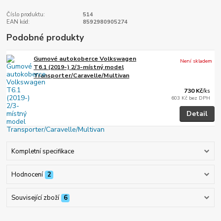
Číslo produktu:
514
EAN kód:
8592980905274
Podobné produkty
Gumové autokoberce Volkswagen
Není skladem
T6.1 (2019-) 2/3-místný model
Transporter/Caravelle/Multivan
730 Kč
/
ks
603 Kč
bez DPH
Detail
Kompletní specifikace
Hodnocení
2
Související zboží
6