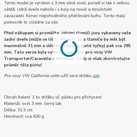
Tento model je vyroben z 3 mm silné oceli, poradí si tak s velkou
zátěží. Udrží dveře nahoře i s koly na nosiči a množstvím
zavazadel. Konec nepohodlného přidržování kufru. Tento malý
pomocník to zvládne za vás.
Před nákupem si proměřte, jakými tlumiči jsou vybaveny vaše
zadní dveře (může se lišit). Průměr těla tlumiče by měl být
maximálně 31 mm a délka pístnice (vyjeté tyčky) pak cca 295
mm. Tato verze byla vyvinuta zejména pro vozy VW
Transporter/Caravelle a Multivan. Vždy si však zkontrolujte
průměr těla pístu!
Pro vozy VW California volte užší verzi držáku
zde
.
Obsah balení: 1 ks držáku vč. pásku pro přichycení
Materiál: ocel 3 mm, černý lak
Délka: 31,5 cm
Hmotnost: cca 400 g