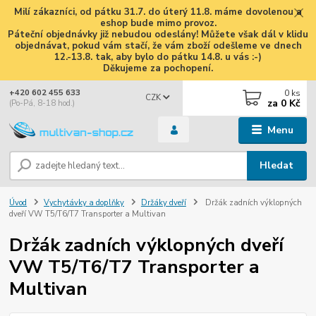
Milí zákazníci, od pátku 31.7. do úterý 11.8. máme dovolenou a
eshop bude mimo provoz.
Páteční objednávky již nebudou odeslány! Můžete však dál v klidu
objednávat, pokud vám stačí, že vám zboží odešleme ve dnech
12.-13.8. tak, aby bylo do pátku 14.8. u vás :-)
Děkujeme za pochopení.
0
ks
+420 602 455 633
CZK
za
0 Kč
(Po-Pá, 8-18 hod.)
Menu
Hledat
Úvod
Vychytávky a doplňky
Držáky dveří
Držák zadních výklopných
dveří VW T5/T6/T7 Transporter a Multivan
Držák zadních výklopných dveří
VW T5/T6/T7 Transporter a
Multivan