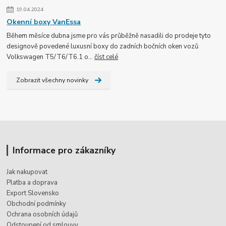
19.04.2024
Okenní boxy VanEssa
Během měsíce dubna jsme pro vás průběžně nasadili do prodeje tyto
designově povedené luxusní boxy do zadních bočních oken vozů
Volkswagen T5/T6/T6.1 o...
číst celé
Zobrazit všechny novinky
Informace pro zákazníky
Jak nakupovat
Platba a doprava
Export Slovensko
Obchodní podmínky
Ochrana osobních údajů
Odstoupení od smlouvy