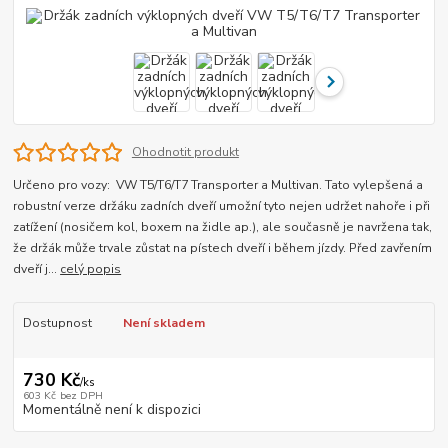
Ohodnotit produkt
Určeno pro vozy: VW T5/T6/T7 Transporter a Multivan. Tato vylepšená a
robustní verze držáku zadních dveří umožní tyto nejen udržet nahoře i při
zatížení (nosičem kol, boxem na židle ap.), ale současně je navržena tak,
že držák může trvale zůstat na pístech dveří i během jízdy. Před zavřením
dveří j...
celý popis
Dostupnost
Není skladem
730 Kč
/
ks
603 Kč
bez DPH
Momentálně není k dispozici