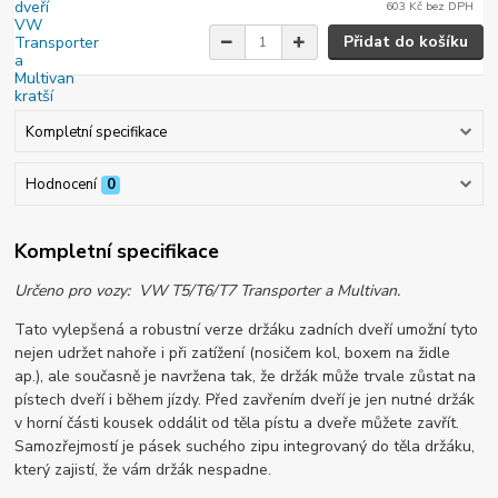
603 Kč
bez DPH
Přidat do košíku
Kompletní specifikace
Hodnocení
0
Kompletní specifikace
Určeno pro vozy: VW T5/T6/T7 Transporter a Multivan.
Tato vylepšená a robustní verze držáku zadních dveří umožní tyto
nejen udržet nahoře i při zatížení (nosičem kol, boxem na židle
ap.), ale současně je navržena tak, že držák může trvale zůstat na
pístech dveří i během jízdy. Před zavřením dveří je jen nutné držák
v horní části kousek oddálit od těla pístu a dveře můžete zavřít.
Samozřejmostí je pásek suchého zipu integrovaný do těla držáku,
který zajistí, že vám držák nespadne.