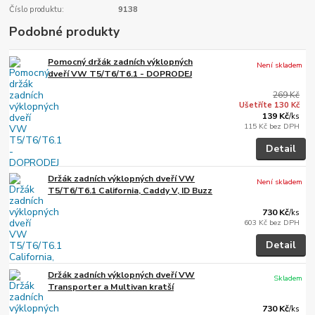
Číslo produktu:
9138
Podobné produkty
Pomocný držák zadních výklopných
Není skladem
dveří VW T5/T6/T6.1 - DOPRODEJ
269 Kč
Ušetříte 130 Kč
139 Kč
/
ks
115 Kč
bez DPH
Detail
Držák zadních výklopných dveří VW
Není skladem
T5/T6/T6.1 California, Caddy V, ID Buzz
730 Kč
/
ks
603 Kč
bez DPH
Detail
Držák zadních výklopných dveří VW
Skladem
Transporter a Multivan kratší
730 Kč
/
ks