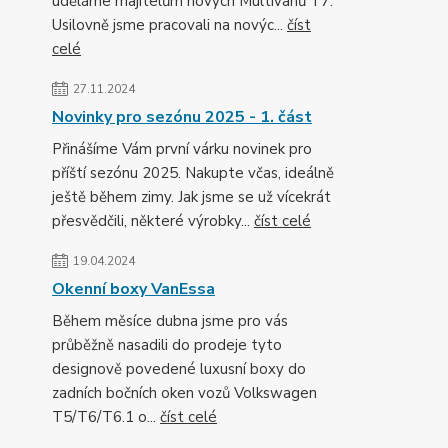
uděláme majitelům nových Multivanů T7.
Usilovně jsme pracovali na novýc...
číst
celé
27.11.2024
Novinky pro sezónu 2025 - 1. část
Přinášíme Vám první várku novinek pro
příští sezónu 2025. Nakupte včas, ideálně
ještě během zimy. Jak jsme se už vícekrát
přesvědčili, některé výrobky...
číst celé
19.04.2024
Okenní boxy VanEssa
Během měsíce dubna jsme pro vás
průběžně nasadili do prodeje tyto
designově povedené luxusní boxy do
zadních bočních oken vozů Volkswagen
T5/T6/T6.1 o...
číst celé