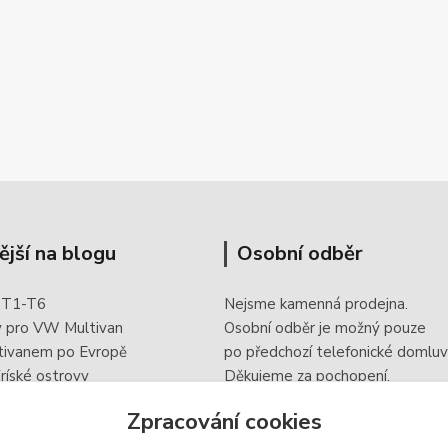
ější na blogu
Osobní odběr
 T1-T6
Nejsme kamenná prodejna.
y pro VW Multivan
Osobní odběr je možný pouze
tivanem po Evropě
po
předchozí telefonické domluv
ríské ostrovy
Děkujeme za pochopení.
 doplněk elektroinstalace
Zpracování cookies