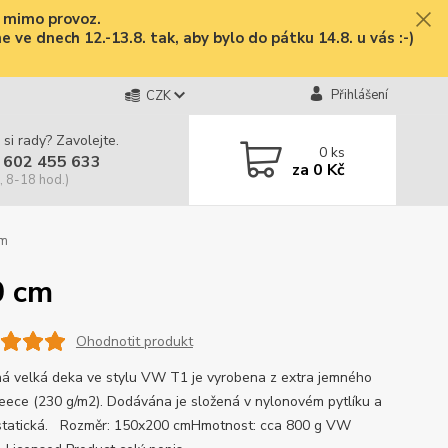
e mimo provoz.
ve dnech 12.-13.8. tak, aby bylo do pátku 14.8. u vás :-)
Přihlášení
CZK
 si rady? Zavolejte.
0
ks
 602 455 633
za
0 Kč
, 8-18 hod.)
cm
0 cm
Ohodnotit produkt
ná velká deka ve stylu VW T1 je vyrobena z extra jemného
leece (230 g/m2). Dodávána je složená v nylonovém pytlíku a
istatická. Rozměr: 150x200 cmHmotnost: cca 800 g VW