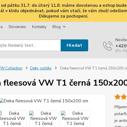
i, od pátku 31.7. do úterý 11.8. máme dovolenou a eshop bud
 v klidu objednávat, pokud vám stačí, že vám zboží odešleme 
Děkujeme za pochopení.
va
Slovensko
Kontakty
Blog
Nevíte
Hledat
+420
(Po-Pá
W Collection
Deky, ručníky
Deka fleesová VW T1 černá 150x200 
 fleesová VW T1 černá 150x20
Příjem
polarf
je ant