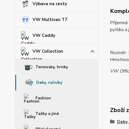
Výbava na cesty
Komple
VW Multivan T7
Příjemná
pytlíku a 
VW Caddy
VW Collection
Rozměr:
Hmotnost
Termosky, hrnky
VW Offic
Deky, ručníky
Fashion
Zboží 
Tašky a jiné
Deky,