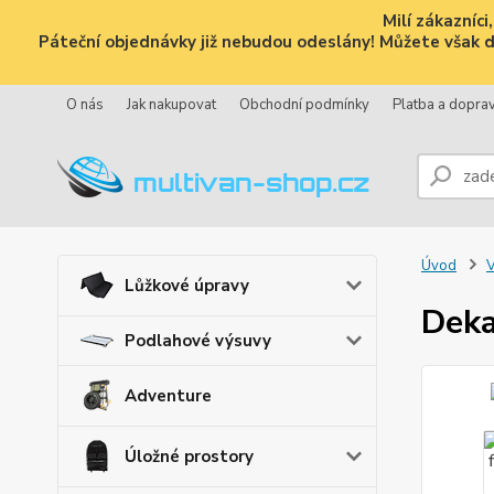
Milí zákazníc
Páteční objednávky již nebudou odeslány! Můžete však dál
O nás
Jak nakupovat
Obchodní podmínky
Platba a dopra
Úvod
V
Lůžkové úpravy
Deka
Podlahové výsuvy
Adventure
Úložné prostory