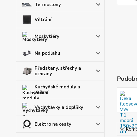
Termoclony
Větrání
Moskytiéry
Na podlahu
Předstany, střechy a
ochrany
Podobn
Kuchyňské moduly a
vaření
Vychytávky a doplňky
Elektro na cesty
Kompl