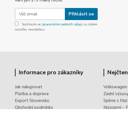
vám jen 2-3 maily ročně.
Přihlásit se
Souhlasím se
zpracováním osobních údajů
za účelem
rozesílky newsletteru.
Informace pro zákazníky
Nejčten
Jak nakupovat
Volkswagen
Platba a doprava
Zadní výsuv
Export Slovensko
Spíme s Mul
Obchodní podmínky
Nizozemí – F
Ochrana osobních údajů
PowerBoxx -
Odstoupení od smlouvy