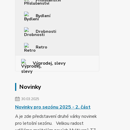
Příslušenství
Bydlení
Drobnosti
Retro
Výprodej, slevy
Novinky
30.03.2025
Novinky pro sezónu 2025 - 2. část
A je zde představení druhé várky novinek
pro letošní sezónu. Velkou radost