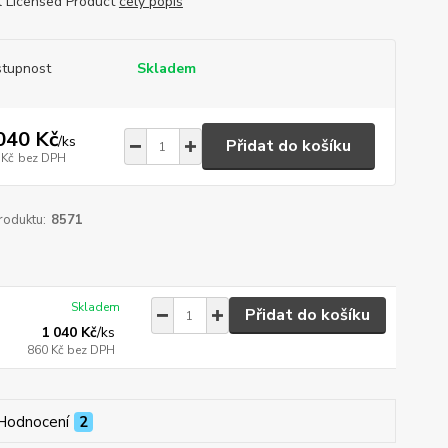
al Licensed Product
celý popis
tupnost
Skladem
040 Kč
/
ks
Přidat do košíku
 Kč
bez DPH
roduktu:
8571
Skladem
Přidat do košíku
1 040 Kč
/
ks
860 Kč
bez DPH
Hodnocení
2