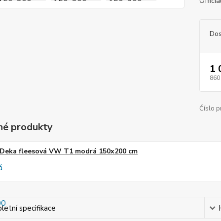
Offici
Dos
1 
860
Číslo p
é produkty
Deka fleesová VW T1 modrá 150x200 cm
etní specifikace