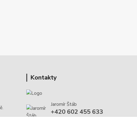
Kontakty
Jaromír Štáb
ě.
+420 602 455 633
(Po-Pá, 8-18 hod.)
info@multivan-shop.cz