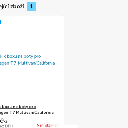
jící zboží
1
k boxu na boty pro
gen T7 Multivan/California
č
/
ks
Není skladem
ez DPH