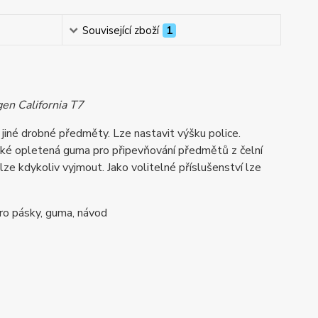
Související zboží
1
en California T7
 jiné drobné předměty. Lze nastavit výšku police.
aké opletená guma pro připevňování předmětů z čelní
lze kdykoliv vyjmout. Jako volitelné příslušenství lze
kro pásky, guma, návod