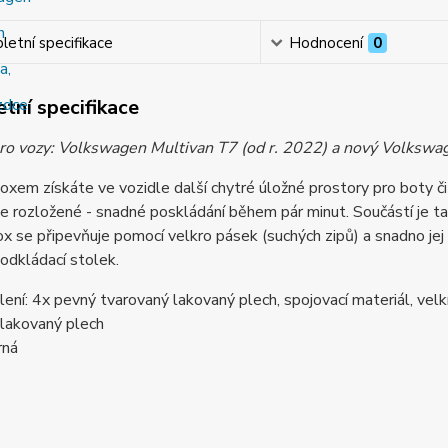
etní specifikace
Hodnocení
0
tní specifikace
ro vozy: Volkswagen Multivan T7 (od r. 2022) a nový Volkswag
oxem získáte ve vozidle další chytré úložné prostory pro boty či
 rozložené - snadné poskládání během pár minut. Součástí je t
ox se připevňuje pomocí velkro pásek (suchých zipů) a snadno jej 
odkládací stolek.
ení: 4x pevný tvarovaný lakovaný plech, spojovací materiál, vel
 lakovaný plech
rná