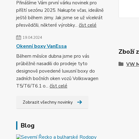
Přinášíme Vám první várku novinek pro
příští sezónu 2025. Nakupte včas, ideálně
ještě během zimy. Jak jsme se už vícekrát
přesvědčili, některé výrobky...
číst celé
19.04.2024
Okenní boxy VanEssa
Zboží 
Během měsíce dubna jsme pro vás
průběžně nasadili do prodeje tyto
VW M
designově povedené luxusní boxy do
zadních bočních oken vozů Volkswagen
T5/T6/T6.1 o...
číst celé
Zobrazit všechny novinky
Blog