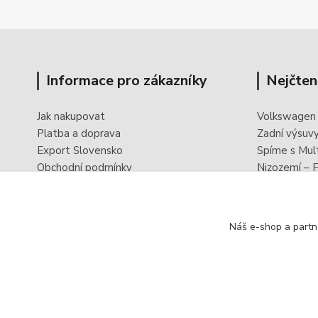
Informace pro zákazníky
Nejčten
Jak nakupovat
Volkswagen
Platba a doprava
Zadní výsuv
Export Slovensko
Spíme s Mul
Obchodní podmínky
Nizozemí – F
Ochrana osobních údajů
PowerBoxx -
Odstoupení od smlouvy
Reklamační formulář
Náš e-shop a partn