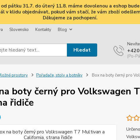
i, od pátku 31.7. do úterý 11.8. máme dovolenou a eshop bud
 v klidu objednávat, pokud vám stačí, že vám zboží odešleme 
Děkujeme za pochopení.
va
Slovensko
Kontakty
Blog
Nevíte
Hledat
+420
(Po-Pá
ložné prostory
Pořadače, stoly a botníky
Box na boty černý pro Volk
na boty černý pro Volkswagen T7
na řidiče
Určeno
Volksw