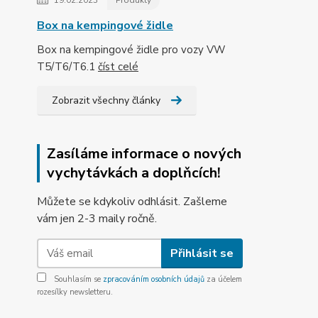
19.02.2023
Produkty
Box na kempingové židle
Box na kempingové židle pro vozy VW
T5/T6/T6.1
číst celé
Zobrazit všechny články
Zasíláme informace o nových
vychytávkách a doplňcích!
Můžete se kdykoliv odhlásit. Zašleme
vám jen 2-3 maily ročně.
Přihlásit se
Souhlasím se
zpracováním osobních údajů
za účelem
rozesílky newsletteru.