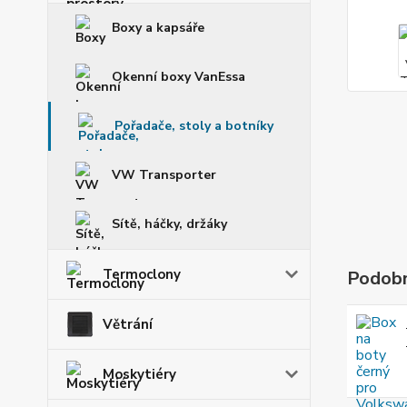
Boxy a kapsáře
Okenní boxy VanEssa
Pořadače, stoly a botníky
VW Transporter
Sítě, háčky, držáky
Termoclony
Podobn
Větrání
Moskytiéry