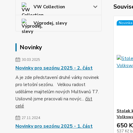
Souvise
VW Collection
Výprodej, slevy
Novinka
Novinky
30.03.2025
Novinky pro sezónu 2025 - 2. část
A je zde představení druhé várky novinek
pro letošní sezónu. Velkou radost
uděláme majitelům nových Multivanů T7.
Usilovně jsme pracovali na novýc...
číst
celé
Stolek 
Volkswa
27.11.2024
650 K
Novinky pro sezónu 2025 - 1. část
537 Kč
b