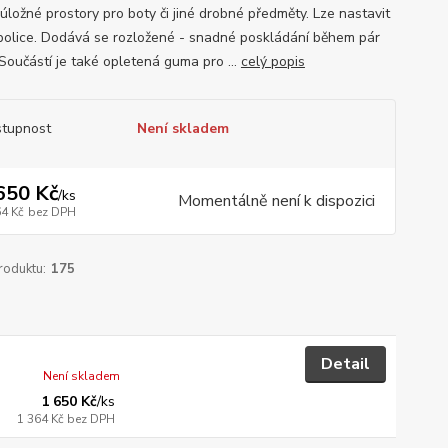
úložné prostory pro boty či jiné drobné předměty. Lze nastavit
police. Dodává se rozložené - snadné poskládání během pár
 Součástí je také opletená guma pro ...
celý popis
tupnost
Není skladem
650 Kč
/
ks
Momentálně není k dispozici
64 Kč
bez DPH
roduktu:
175
Detail
Není skladem
1 650 Kč
/
ks
1 364 Kč
bez DPH