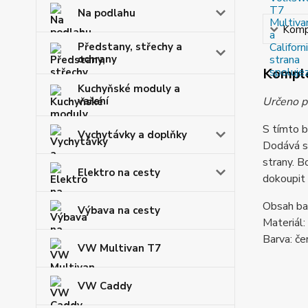
Na podlahu
Kompl
Předstany, střechy a
ochrany
Komple
Kuchyňské moduly a
vaření
Určeno p
S tímto b
Vychytávky a doplňky
Dodává se
strany. B
Elektro na cesty
dokoupit 
Obsah bal
Výbava na cesty
Materiál:
Barva: če
VW Multivan T7
VW Caddy