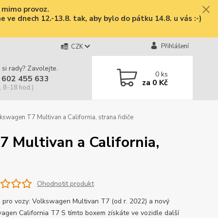
e mimo provoz.
ve dnech 12.-13.8. tak, aby bylo do pátku 14.8. u vás :-)
Přihlášení
CZK
 si rady? Zavolejte.
0
ks
 602 455 633
za
0 Kč
, 8-18 hod.)
swagen T7 Multivan a California, strana řidiče
 Multivan a California,
Ohodnotit produkt
 pro vozy: Volkswagen Multivan T7 (od r. 2022) a nový
agen California T7 S tímto boxem získáte ve vozidle další