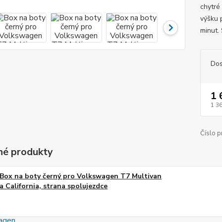
chytré 
výšku 
minut.
Dos
1 
1 3
Číslo p
é produkty
Box na boty černý pro Volkswagen T7 Multivan
a California, strana spolujezdce