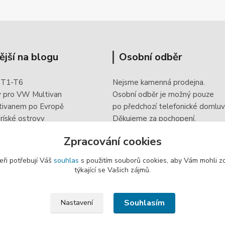
ější na blogu
Osobní odběr
 T1-T6
Nejsme kamenná prodejna.
y pro VW Multivan
Osobní odběr je možný pouze
tivanem po Evropě
po
předchozí telefonické domluv
ríské ostrovy
Děkujeme za pochopení.
 doplněk elektroinstalace
Zpracování cookies
eři potřebují Váš
souhlas
s použitím souborů cookies, aby Vám mohli z
týkající se Vašich zájmů.
Souhlasím
Nastavení