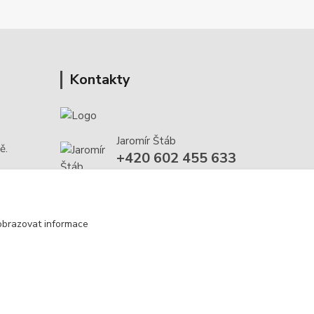
Kontakty
Jaromír Štáb
ě.
+420 602 455 633
(Po-Pá, 8-18 hod.)
info@multivan-shop.cz
obrazovat informace