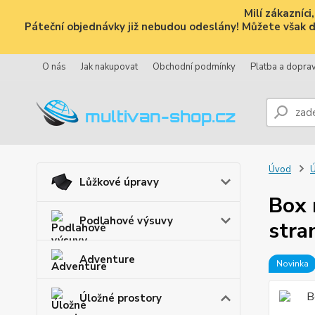
Milí zákazníc
Páteční objednávky již nebudou odeslány! Můžete však dál
O nás
Jak nakupovat
Obchodní podmínky
Platba a dopra
Úvod
Ú
Lůžkové úpravy
Box 
Podlahové výsuvy
stra
Adventure
Novinka
Úložné prostory