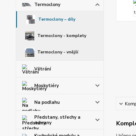
Termoclony
Termoclony – díly
Termoclony - komplety
Termoclony - vnější
Větrání
Moskytiéry
Na podlahu
Kompl
Předstany, střechy a
Komple
ochrany
Určeno pr
Kuchyňské moduly a