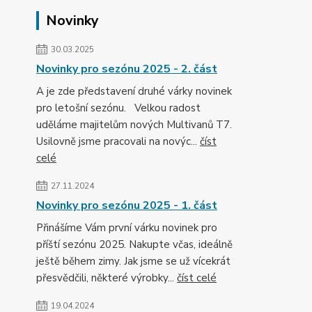
Novinky
30.03.2025
Novinky pro sezónu 2025 - 2. část
A je zde představení druhé várky novinek
pro letošní sezónu. Velkou radost
uděláme majitelům nových Multivanů T7.
Usilovně jsme pracovali na novýc...
číst
celé
27.11.2024
Novinky pro sezónu 2025 - 1. část
Přinášíme Vám první várku novinek pro
příští sezónu 2025. Nakupte včas, ideálně
ještě během zimy. Jak jsme se už vícekrát
přesvědčili, některé výrobky...
číst celé
19.04.2024