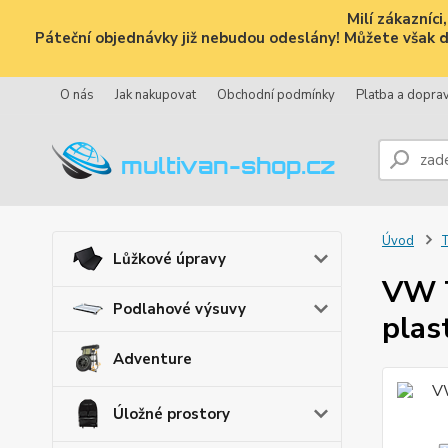
Milí zákazníc
Páteční objednávky již nebudou odeslány! Můžete však dál
O nás
Jak nakupovat
Obchodní podmínky
Platba a dopra
Úvod
Lůžkové úpravy
VW T
Podlahové výsuvy
plas
Adventure
Úložné prostory