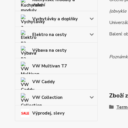
vaření
(obvykle
Vychytávky a doplňky
Univerzál
Balení: o
Elektro na cesty
Výbava na cesty
Poznámka:
VW Multivan T7
VW Caddy
Zboží 
VW Collection
Termo
Výprodej, slevy