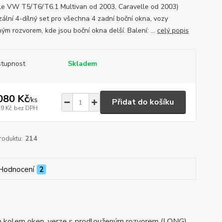
le VW T5/T6/T6.1 Multivan od 2003, Caravelle od 2003)
zální 4-dílný set pro všechna 4 zadní boční okna, vozy
ým rozvorem, kde jsou boční okna delší. Balení: ...
celý popis
tupnost
Skladem
080 Kč
/
ks
Přidat do košíku
19 Kč
bez DPH
roduktu:
214
Hodnocení
2
ením kolem oken, verze s prodlouženým rozvorem (LONG)