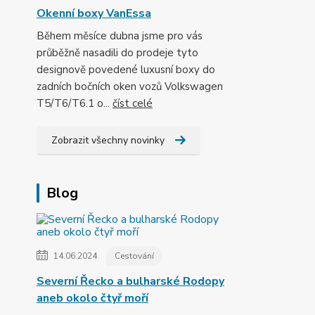
Okenní boxy VanEssa
Během měsíce dubna jsme pro vás
průběžně nasadili do prodeje tyto
designově povedené luxusní boxy do
zadních bočních oken vozů Volkswagen
T5/T6/T6.1 o...
číst celé
Zobrazit všechny novinky
Blog
14.06.2024
Cestování
Severní Řecko a bulharské Rodopy
aneb okolo čtyř moří