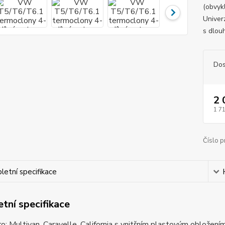
(obvyk
Univer
s dlouh
Dos
2 
1 7
Číslo p
etní specifikace
tní specifikace
o: Multivan, Caravelle, California s vnitřním plastovým oblož