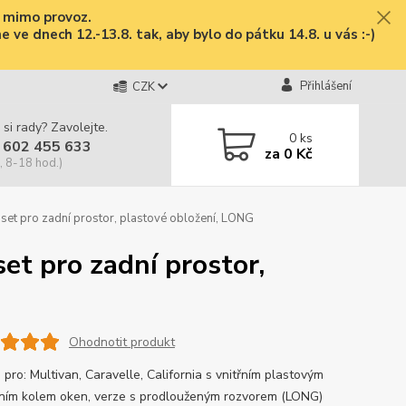
e mimo provoz.
ve dnech 12.-13.8. tak, aby bylo do pátku 14.8. u vás :-)
Přihlášení
CZK
 si rady? Zavolejte.
0
ks
 602 455 633
za
0 Kč
, 8-18 hod.)
et pro zadní prostor, plastové obložení, LONG
t pro zadní prostor,
Ohodnotit produkt
pro: Multivan, Caravelle, California s vnitřním plastovým
ním kolem oken, verze s prodlouženým rozvorem (LONG)