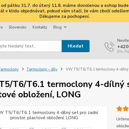
i, od pátku 31.7. do úterý 11.8. máme dovolenou a eshop bud
 v klidu objednávat, pokud vám stačí, že vám zboží odešleme 
Děkujeme za pochopení.
va
Slovensko
Kontakty
Blog
Nevíte
Hledat
+420
(Po-Pá
Termoclony
Termoclony – díly
VW T5/T6/T6.1 termoclony 4-dílný s
5/T6/T6.1 termoclony 4-dílný se
tové obložení, LONG
Určeno 
oblože