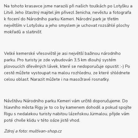
Na tohoto krasavce jsme narazili při našich toulkách po Lotyšku a
Litvě. Jeho šťastný majitel jím přivezl ženicha, nevěstu a fotografa
k focení do Národního parku Kemeri. Národní park je třetím
největším v Lotyšsku a jeho smyslem je uchovat rozsáhlé plochy
mokřadů a slatinišť.
Velké kemerské vřesoviště je asi největší bažinou národního
parku. Pro turisty je zde vybudován 3,5 km dlouhý systém
plovoucích dřevěných lávek, které se nedoporučuje opustit :-) Po
cestě můžete vystoupat na malou rozhlednu, ze které shlédnete
celou oblast. Narazit můžete i na masožravé rosnatky.
Návštěvu Národního parku Kemeri vám určitě doporučujeme. Do
hlavního města Rigy je to co by kamenem dohodil a pokud spojíte
Rigu s nedalekou turisty nabitou lázeňskou Jürmalou, přijde vám
poté chvíle klidu v této oáze jistě vhod.
Zdroj a foto: multivan-shop.cz