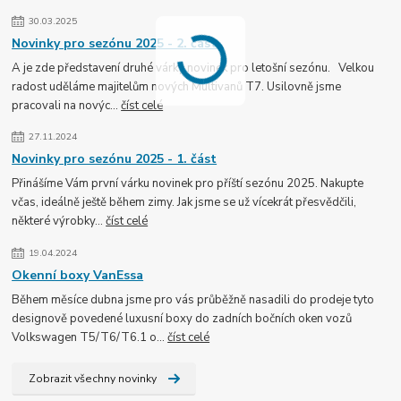
30.03.2025
Novinky pro sezónu 2025 - 2. část
A je zde představení druhé várky novinek pro letošní sezónu. Velkou
radost uděláme majitelům nových Multivanů T7. Usilovně jsme
pracovali na novýc...
číst celé
27.11.2024
Novinky pro sezónu 2025 - 1. část
Přinášíme Vám první várku novinek pro příští sezónu 2025. Nakupte
včas, ideálně ještě během zimy. Jak jsme se už vícekrát přesvědčili,
některé výrobky...
číst celé
19.04.2024
Okenní boxy VanEssa
Během měsíce dubna jsme pro vás průběžně nasadili do prodeje tyto
designově povedené luxusní boxy do zadních bočních oken vozů
Volkswagen T5/T6/T6.1 o...
číst celé
Zobrazit všechny novinky