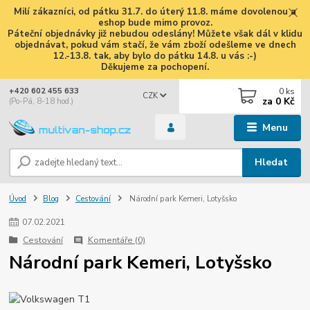
Milí zákazníci, od pátku 31.7. do úterý 11.8. máme dovolenou a
eshop bude mimo provoz.
Páteční objednávky již nebudou odeslány! Můžete však dál v klidu
objednávat, pokud vám stačí, že vám zboží odešleme ve dnech
12.-13.8. tak, aby bylo do pátku 14.8. u vás :-)
Děkujeme za pochopení.
0
ks
+420 602 455 633
CZK
za
0 Kč
(Po-Pá, 8-18 hod.)
Menu
Hledat
Úvod
Blog
Cestování
Národní park Kemeri, Lotyšsko
07
.
02
.
2021
Cestování
Komentáře (0)
Národní park Kemeri, Lotyšsko