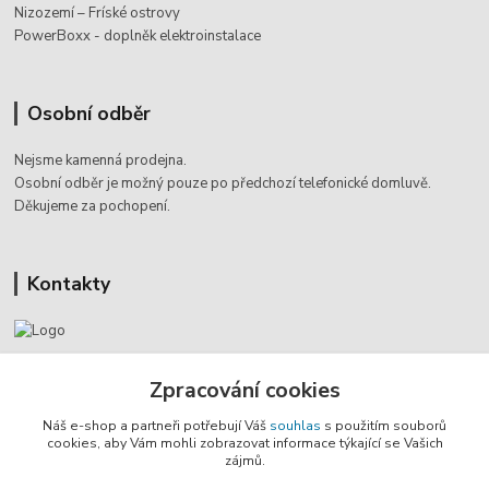
Nizozemí – Fríské ostrovy
PowerBoxx - doplněk elektroinstalace
Osobní odběr
Nejsme kamenná prodejna.
Osobní odběr je možný pouze po
předchozí telefonické domluvě.
Děkujeme za pochopení.
Kontakty
Jaromír Štáb
+420 602 455 633
Zpracování cookies
(Po-Pá, 8-18 hod.)
Náš e-shop a partneři potřebují Váš
souhlas
s použitím souborů
cookies, aby Vám mohli zobrazovat informace týkající se Vašich
info@multivan-shop.cz
zájmů.