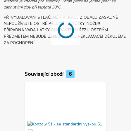
Matrace je vhodná pro alergiky. Potah perte na jemné praní se
zapnutými zipy při teplotě 30°C.
PŘI VYBALOVÁNÍ STLAČENÉ MATRACE Z OBALU ZÁSADNĚ
NEPOUŽÍVEJTE OSTRÉ PŘEDMĚTY, NŮŽKY, NOŽE!!!
PŘÍPADNÁ VADA LÁTKY CHARAKTERU ŘEZU OSTRÝM
PŘEDMĚTEM NEBUDE UZNÁNA JAKO REKLAMACE! DĚKUJEME
ZA POCHOPENÍ.
Související zboží
6