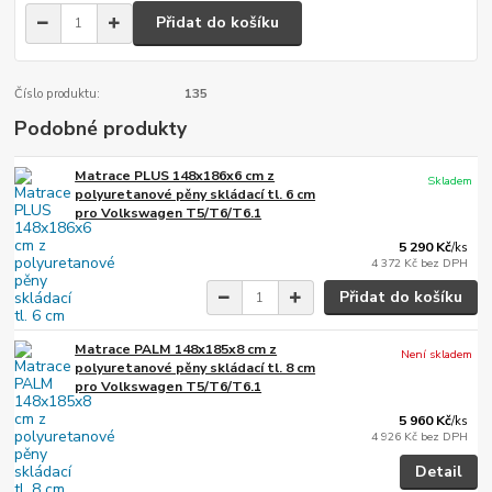
Přidat do košíku
Číslo produktu:
135
Podobné produkty
Matrace PLUS 148x186x6 cm z
Skladem
polyuretanové pěny skládací tl. 6 cm
pro Volkswagen T5/T6/T6.1
5 290 Kč
/
ks
4 372 Kč
bez DPH
Přidat do košíku
Matrace PALM 148x185x8 cm z
Není skladem
polyuretanové pěny skládací tl. 8 cm
pro Volkswagen T5/T6/T6.1
5 960 Kč
/
ks
4 926 Kč
bez DPH
Detail