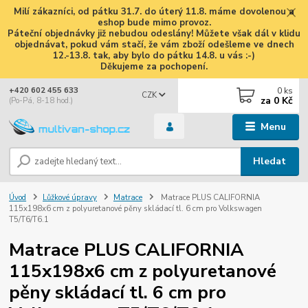
Milí zákazníci, od pátku 31.7. do úterý 11.8. máme dovolenou a
eshop bude mimo provoz.
Páteční objednávky již nebudou odeslány! Můžete však dál v klidu
objednávat, pokud vám stačí, že vám zboží odešleme ve dnech
12.-13.8. tak, aby bylo do pátku 14.8. u vás :-)
Děkujeme za pochopení.
0
ks
+420 602 455 633
CZK
za
0 Kč
(Po-Pá, 8-18 hod.)
Menu
Hledat
Úvod
Lůžkové úpravy
Matrace
Matrace PLUS CALIFORNIA
115x198x6 cm z polyuretanové pěny skládací tl. 6 cm pro Volkswagen
T5/T6/T6.1
Matrace PLUS CALIFORNIA
115x198x6 cm z polyuretanové
pěny skládací tl. 6 cm pro