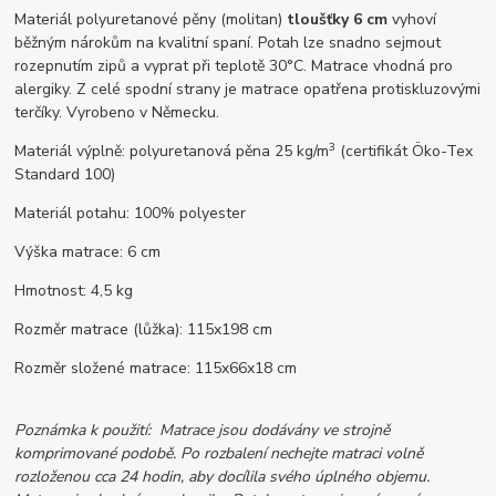
Materiál polyuretanové pěny (molitan)
tloušťky 6 cm
vyhoví
běžným nárokům na kvalitní spaní. Potah lze snadno sejmout
rozepnutím zipů a vyprat při teplotě 30°C. Matrace vhodná pro
alergiky. Z celé spodní strany je matrace opatřena protiskluzovými
terčíky. Vyrobeno v Německu.
3
Materiál výplně: polyuretanová pěna 25 kg/m
(certifikát Öko-Tex
Standard 100)
Materiál potahu: 100% polyester
Výška matrace: 6 cm
Hmotnost: 4,5 kg
Rozměr matrace (lůžka): 115x198 cm
Rozměr složené matrace: 115x66x18 cm
Poznámka k použití: Matrace jsou dodávány ve strojně
komprimované podobě. Po rozbalení nechejte matraci volně
rozloženou cca 24 hodin, aby docílila svého úplného objemu.