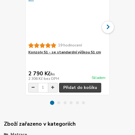
19 hodnocení
Konzoly 51 - se standardní výškou 51 cm
Konzoly 51 
2 790 Kč
3 690 Kč
/
ks
Skladem
2 306 Kč
bez DPH
3 050 Kč
bez
Přidat do košíku
Zboží zařazeno v kategoriích
Matrace