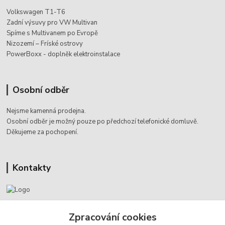
Volkswagen T1-T6
Zadní výsuvy pro VW Multivan
Spíme s Multivanem po Evropě
Nizozemí – Fríské ostrovy
PowerBoxx - doplněk elektroinstalace
Osobní odběr
Nejsme kamenná prodejna.
Osobní odběr je možný pouze po
předchozí telefonické domluvě.
Děkujeme za pochopení.
Kontakty
Jaromír Štáb
+420 602 455 633
Zpracování cookies