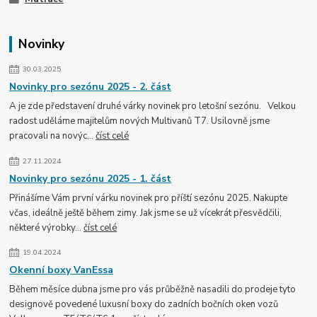
Novinky
30.03.2025
Novinky pro sezónu 2025 - 2. část
A je zde představení druhé várky novinek pro letošní sezónu. Velkou
radost uděláme majitelům nových Multivanů T7. Usilovně jsme
pracovali na novýc...
číst celé
27.11.2024
Novinky pro sezónu 2025 - 1. část
Přinášíme Vám první várku novinek pro příští sezónu 2025. Nakupte
včas, ideálně ještě během zimy. Jak jsme se už vícekrát přesvědčili,
některé výrobky...
číst celé
19.04.2024
Okenní boxy VanEssa
Během měsíce dubna jsme pro vás průběžně nasadili do prodeje tyto
designově povedené luxusní boxy do zadních bočních oken vozů