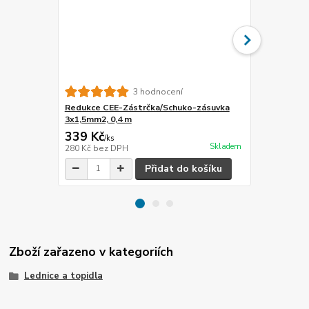
3 hodnocení
Redukce CEE-Zástrčka/Schuko-zásuvka
Redukce CE
3x1,5mm2, 0,4 m
3x2,5mm2, 0
339 Kč
389 Kč
/
ks
/
ks
Skladem
280 Kč
bez DPH
321 Kč
bez 
Přidat do košíku
Zboží zařazeno v kategoriích
Lednice a topidla