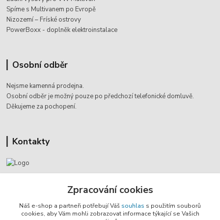
Spíme s Multivanem po Evropě
Nizozemí – Fríské ostrovy
PowerBoxx - doplněk elektroinstalace
Osobní odběr
Nejsme kamenná prodejna.
Osobní odběr je možný pouze po
předchozí telefonické domluvě.
Děkujeme za pochopení.
Kontakty
Jaromír Štáb
+420 602 455 633
Zpracování cookies
(Po-Pá, 8-18 hod.)
Náš e-shop a partneři potřebují Váš
souhlas
s použitím souborů
cookies, aby Vám mohli zobrazovat informace týkající se Vašich
info@multivan-shop.cz