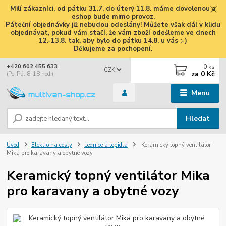
Milí zákazníci, od pátku 31.7. do úterý 11.8. máme dovolenou a
eshop bude mimo provoz.
Páteční objednávky již nebudou odeslány! Můžete však dál v klidu
objednávat, pokud vám stačí, že vám zboží odešleme ve dnech
12.-13.8. tak, aby bylo do pátku 14.8. u vás :-)
Děkujeme za pochopení.
0
ks
+420 602 455 633
CZK
za
0 Kč
(Po-Pá, 8-18 hod.)
Menu
Hledat
Úvod
Elektro na cesty
Lednice a topidla
Keramický topný ventilátor
Mika pro karavany a obytné vozy
Keramický topný ventilátor Mika
pro karavany a obytné vozy