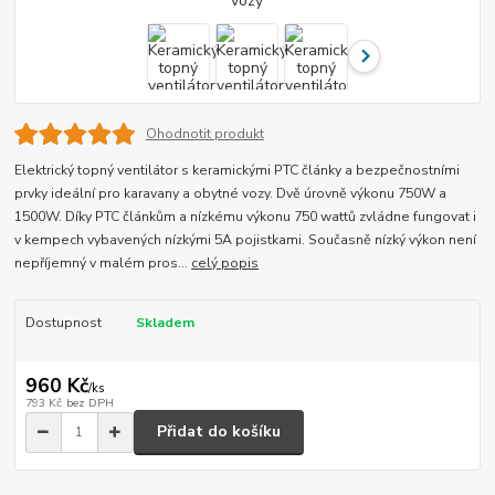
Ohodnotit produkt
Elektrický topný ventilátor s keramickými PTC články a bezpečnostními
prvky ideální pro karavany a obytné vozy. Dvě úrovně výkonu 750W a
1500W. Díky PTC článkům a nízkému výkonu 750 wattů zvládne fungovat i
v kempech vybavených nízkými 5A pojistkami. Současně nízký výkon není
nepříjemný v malém pros...
celý popis
Dostupnost
Skladem
960 Kč
/
ks
793 Kč
bez DPH
Přidat do košíku