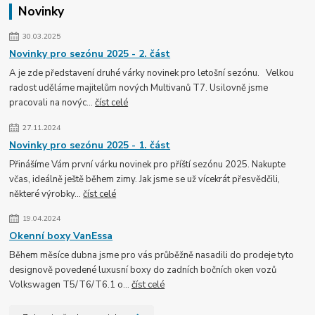
Novinky
30.03.2025
Novinky pro sezónu 2025 - 2. část
A je zde představení druhé várky novinek pro letošní sezónu. Velkou
radost uděláme majitelům nových Multivanů T7. Usilovně jsme
pracovali na novýc...
číst celé
27.11.2024
Novinky pro sezónu 2025 - 1. část
Přinášíme Vám první várku novinek pro příští sezónu 2025. Nakupte
včas, ideálně ještě během zimy. Jak jsme se už vícekrát přesvědčili,
některé výrobky...
číst celé
19.04.2024
Okenní boxy VanEssa
Během měsíce dubna jsme pro vás průběžně nasadili do prodeje tyto
designově povedené luxusní boxy do zadních bočních oken vozů
Volkswagen T5/T6/T6.1 o...
číst celé