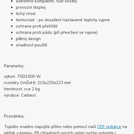
extrémně kompaktní, tvar kostky
provozní displej
tichý chod
termostat - po dosažení nastavené teploty vypne
ochrana proti přehřátí
ochrana proti pádu (při převržení se vypne)
pěkný design
snadnost použití
Parametry:
výkon: 750/1500 W
rozměry (VxŠxH): 215x220x223 mm
hmotnost: cca 2 kg
výrobce: Carbest
Poznámka:
Topidlo snadno napojíte přímo nebo pomocí naší
CEE redukce
na
pilířek v kempu. Při chladných nocích velmi rychle vytopíte i